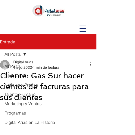
Entrada
All Posts
Digital Arias
All Posts
4 ago 2022
1 min de lectura
Cliente: Gas Sur hacer
Casos de éxito
cientos de facturas para
Noticias y Prensa
Talento Humano
sus clientes
Marketing y Ventas
Programas
Digital Arias en La Historia