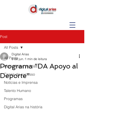
Post
All Posts
Digital Arias
All Posts
8 de jun.
1 min de leitura
Programa “DA Apoyo al
Marketing e vendas
Deporte”
Casos de sucesso
Notícias e Imprensa
Talento Humano
Programas
Digital Arias na história