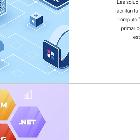
Las soluc
facilitan l
cómputo f
primar c
es