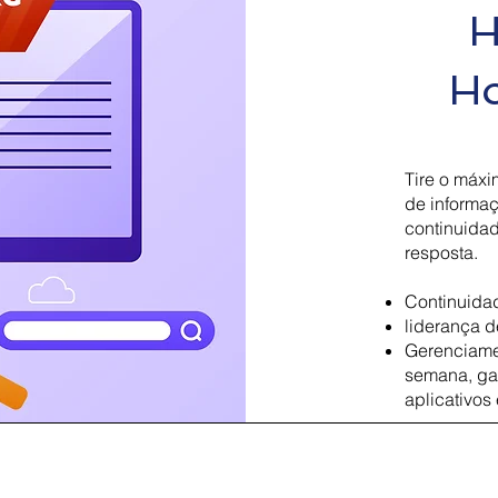
H
H
Tire o máxi
de informa
continuidad
resposta.
Continuida
liderança d
Gerenciamen
semana, ga
aplicativos