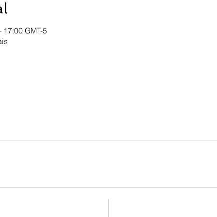
al
– 17:00 GMT-5
ais