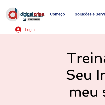
Começo
Soluções e Serv
Login
Trein
Seu I
meu s