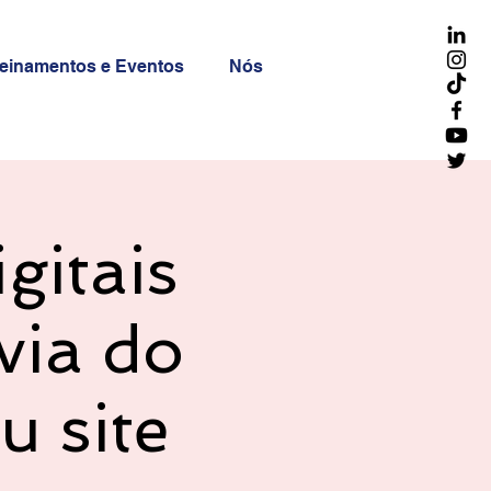
reinamentos e Eventos
Nós
gitais
via do
u site