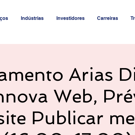
iços
Indústrias
Investidores
Carreiras
T
amento Arias Di
nnova Web, Pré
ite Publicar me