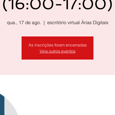
(16:00-17:00)
qua., 17 de ago.
  |  
escritório virtual Árias Digitais
As inscrições foram encerradas
Veja outros eventos