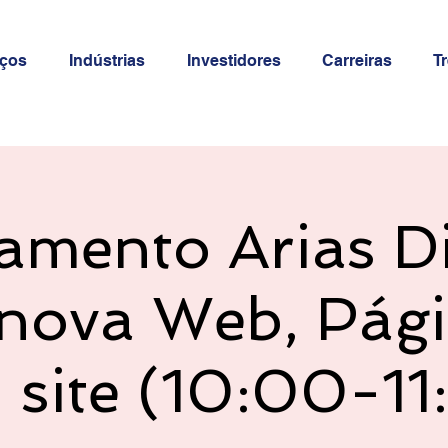
iços
Indústrias
Investidores
Carreiras
T
amento Arias Di
nova Web, Pág
 site (10:00-11