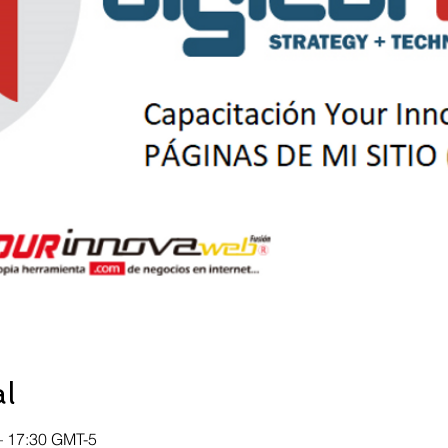
al
– 17:30 GMT-5