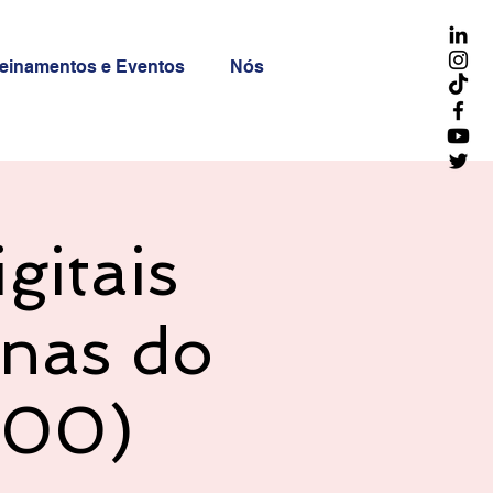
reinamentos e Eventos
Nós
gitais
inas do
:00)