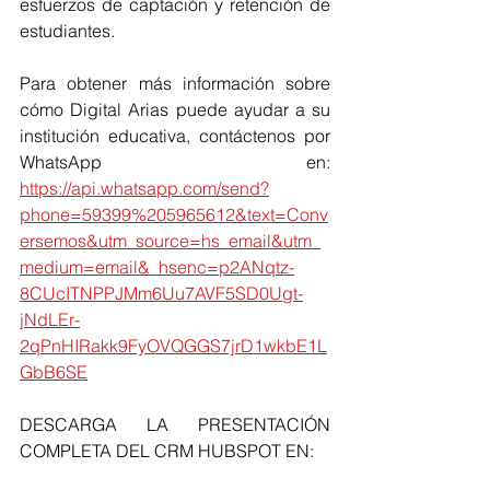
esfuerzos de captación y retención de 
estudiantes.
Para obtener más información sobre 
cómo Digital Arias puede ayudar a su 
institución educativa, contáctenos por 
WhatsApp en: 
https://api.whatsapp.com/send?
phone=59399%205965612&text=Conv
ersemos&utm_source=hs_email&utm_
medium=email&_hsenc=p2ANqtz-
8CUcITNPPJMm6Uu7AVF5SD0Ugt-
jNdLEr-
2qPnHIRakk9FyOVQGGS7jrD1wkbE1L
GbB6SE
DESCARGA LA PRESENTACIÓN 
COMPLETA DEL CRM HUBSPOT EN: 