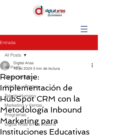
Entrada
All Posts
Digital Arias
All Posts
10 jul 2024
3 min de lectura
Reportaje:
Casos de éxito
Implementación de
Noticias y Prensa
Talento Humano
HubSpot CRM con la
Marketing y Ventas
Metodología Inbound
Programas
Marketing para
Digital Arias en La Historia
Instituciones Educativas