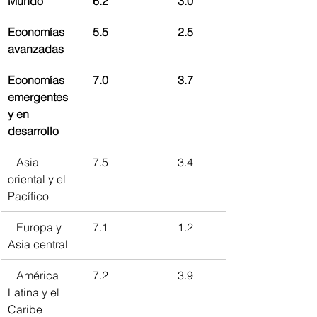
Mundo
6.2
3.0
Economías 
5.5
2.5
avanzadas
Economías 
7.0
3.7
emergentes 
y en 
desarrollo
   Asia 
7.5
3.4
oriental y el 
Pacífico
   Europa y 
7.1
1.2
Asia central
   América 
7.2
3.9
Latina y el 
Caribe