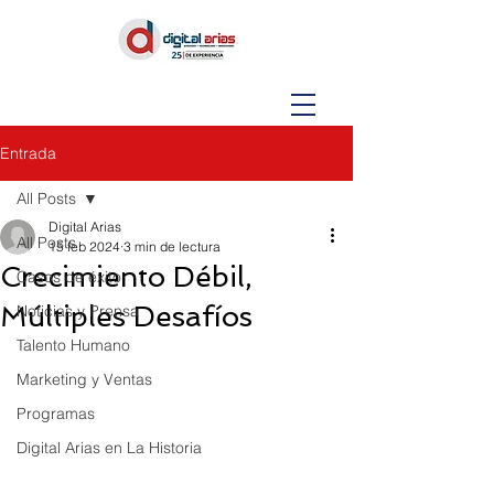
Entrada
All Posts
Digital Arias
All Posts
15 feb 2024
3 min de lectura
Crecimiento Débil,
Casos de éxito
Múltiples Desafíos
Noticias y Prensa
Talento Humano
Marketing y Ventas
Programas
Digital Arias en La Historia