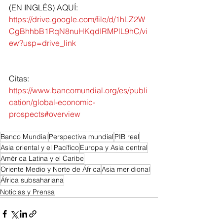
(EN INGLÉS) AQUÍ: 
https://drive.google.com/file/d/1hLZ2W
CgBhhbB1RqN8nuHKqdIRMPlL9hC/vi
ew?usp=drive_link
Citas: 
https://www.bancomundial.org/es/publi
cation/global-economic-
prospects#overview
Banco Mundial
Perspectiva mundial
PIB real
Asia oriental y el Pacífico
Europa y Asia central
América Latina y el Caribe
Oriente Medio y Norte de África
Asia meridional
África subsahariana
Noticias y Prensa