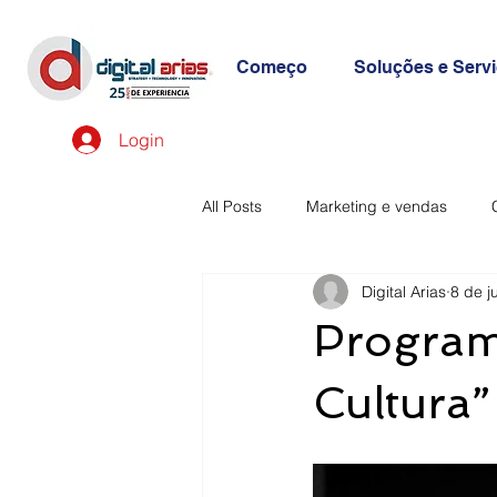
Começo
Soluções e Serv
Login
All Posts
Marketing e vendas
Digital Arias
8 de j
Digital Arias na história
Program
Cultura”