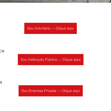
Sou Voluntário — Clique aqui
ica
Sou Instituição Pública — Clique aqui
a
Sou Empresa Privada — Clique aqui