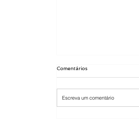
Comentários
Escreva um comentário
Programa “DA Apoyo al
Deporte”