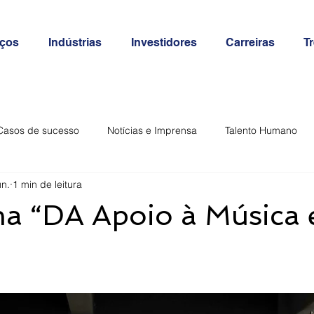
iços
Indústrias
Investidores
Carreiras
T
Casos de sucesso
Notícias e Imprensa
Talento Humano
un.
1 min de leitura
a “DA Apoio à Música 