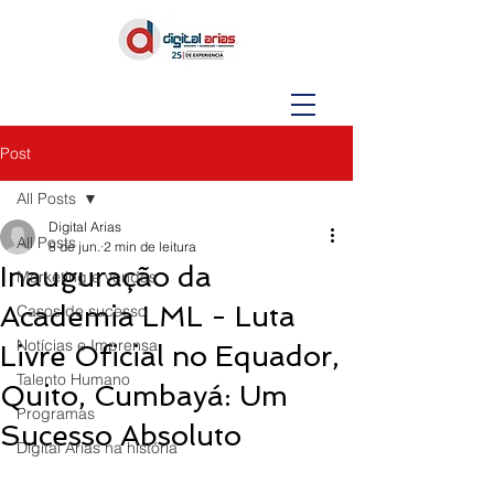
Post
All Posts
Digital Arias
All Posts
8 de jun.
2 min de leitura
Inauguração da
Marketing e vendas
Academia LML - Luta
Casos de sucesso
Notícias e Imprensa
Livre Oficial no Equador,
Talento Humano
Quito, Cumbayá: Um
Programas
Sucesso Absoluto
Digital Arias na história