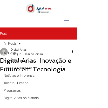
Post
All Posts
Digital Arias
All Posts
8 de jun.
2 min de leitura
Digital Arias: Inovação e
Marketing e vendas
Futuro em Tecnologia
Casos de sucesso
Notícias e Imprensa
Talento Humano
Programas
Digital Arias na história