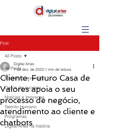
Post
All Posts
Digital Arias
All Posts
7 de dez. de 2022
1 min de leitura
Cliente: Futuro Casa de
Marketing e vendas
Valores apoia o seu
Casos de sucesso
Notícias e Imprensa
processo de negócio,
Talento Humano
atendimento ao cliente e
Programas
chatbots
Digital Arias na história