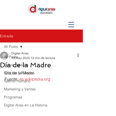
Entrada
All Posts
Digital Arias
All Posts
13 may 2024
12 min de lectura
Día de la Madre
Casos de éxito
Día de la Madre
Noticias y Prensa
Fuente: 
es.wikipedia.org
Talento Humano
Marketing y Ventas
Programas
Digital Arias en La Historia