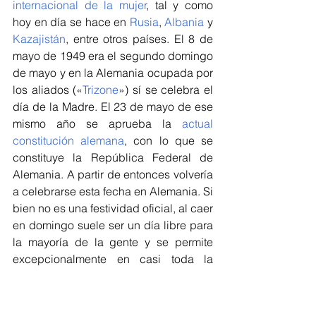
internacional de la mujer
, tal y como 
hoy en día se hace en 
Rusia
, 
Albania
 y 
Kazajistán
, entre otros países. El 8 de 
mayo de 1949 era el segundo domingo 
de mayo y en la Alemania ocupada por 
los aliados («
Trizone
») sí se celebra el 
día de la Madre. El 23 de mayo de ese 
mismo año se aprueba la 
actual 
constitución alemana
, con lo que se 
constituye la República Federal de 
Alemania. A partir de entonces volvería 
a celebrarse esta fecha en Alemania. Si 
bien no es una festividad oficial, al caer 
en domingo suele ser un día libre para 
la mayoría de la gente y se permite 
excepcionalmente en casi toda la 
república federal que las floristerías 
abran al público. Tan solo en 
Baden-
Wurtemberg
 se impide su apertura si 